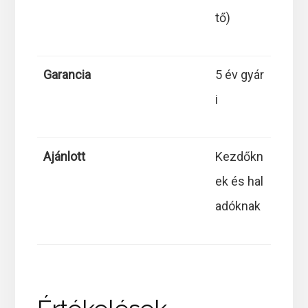
tő)
Garancia
5 év gyár
i
Ajánlott
Kezdőkn
ek és hal
adóknak