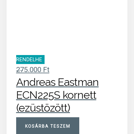
RENDELHE
TŐ
275.000
Ft
Andreas Eastman
ECN225S kornett
(ezüstözött)
KOSÁRBA TESZEM