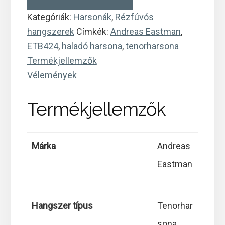
Eastman
ETB424
Kategóriák:
Harsonák
,
Rézfúvós
tenorharsona
hangszerek
Címkék:
Andreas Eastman
,
mennyiség
ETB424
,
haladó harsona
,
tenorharsona
Termékjellemzők
Vélemények
Termékjellemzők
Márka
Andreas
Eastman
Hangszer típus
Tenorhar
sona