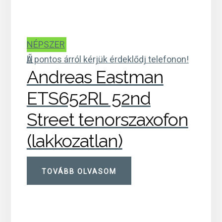
NÉPSZER
Ű
A pontos árról kérjük érdeklődj telefonon!
Andreas Eastman
ETS652RL 52nd
Street tenorszaxofon
(lakkozatlan)
TOVÁBB OLVASOM