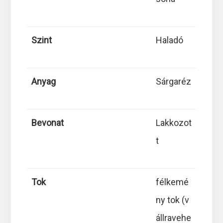
Szint
Haladó
Anyag
Sárgaréz
Bevonat
Lakkozot
t
Tok
félkemé
ny tok (v
állravehe