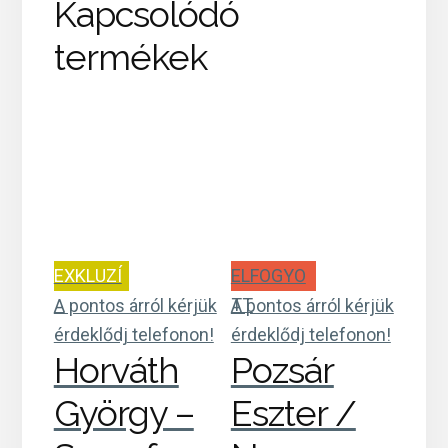
Kapcsolódó
termékek
EXKLUZÍ
ELFOGYO
V
TT
A pontos árról kérjük
A pontos árról kérjük
érdeklődj telefonon!
érdeklődj telefonon!
Horváth
Pozsár
György –
Eszter /