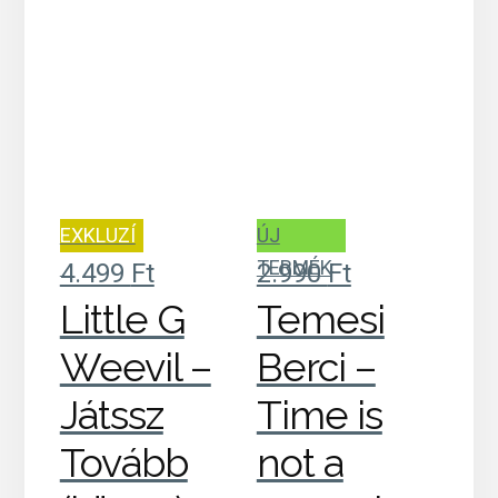
EXKLUZÍ
ÚJ
V
TERMÉK
4.499
Ft
2.990
Ft
Little G
Temesi
Weevil –
Berci –
Játssz
Time is
Tovább
not a