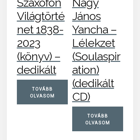
Szaxofon
Nagy
Világtörté
János
net 1838-
Yancha –
2023
Lélekzet
(könyv) –
(Soulaspir
dedikált
ation)
(dedikált
TOVÁBB
CD)
OLVASOM
TOVÁBB
OLVASOM