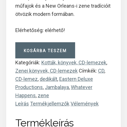
műfajok és a New Orleans-i zene tradícióit
ötvözik modern formában.
Elérhetőség: elérhető!
Jambalaya
KOSÁRBA TESZEM
-
Whatever
Kategóriák:
Kották, könyvek, CD-lemezek
,
Happens
Zenei könyvek, CD-lemezek
Címkék:
CD
,
(CD)
CD-lemez
,
dedikált
,
Eastern Deluxe
mennyiség
Productions
,
Jambalaya
,
Whatever
Happens
,
zene
Leírás
Termékjellemzők
Vélemények
Termékleírás