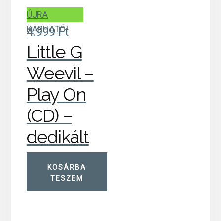
ÚJRA
KAPHATÓ!
4.999
Ft
Little G
Weevil –
Play On
(CD) –
dedikált
KOSÁRBA
TESZEM