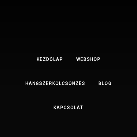
Skip
Skip
to
to
content
footer
KEZDŐLAP
WEBSHOP
HANGSZERKÖLCSÖNZÉS
BLOG
KAPCSOLAT