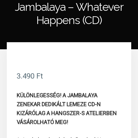
Jambalaya – Whatever
Happens (CD)
ÚJ
TERMÉK
3.490
Ft
KÜLÖNLEGESSÉG! A JAMBALAYA
ZENEKAR DEDIKÁLT LEMEZE CD-N
KIZÁRÓLAG A HANGSZER-S ATELIERBEN
VÁSÁROLHATÓ MEG!