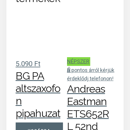
NÉPSZER
5.090
Ft
Ű
A pontos árról kérjük
BG PA
érdeklődj telefonon!
altszaxofo
Andreas
n
Eastman
pipahuzat
ETS652R
L 52nd