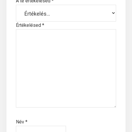
A te értékelésed
*
Értékelésed
*
Név
*