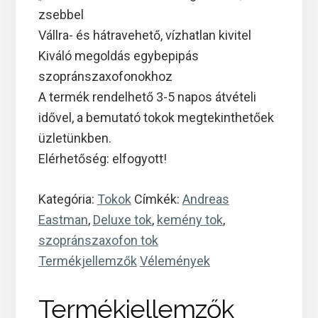
zsebbel
Vállra- és hátravehető, vízhatlan kivitel
Kiváló megoldás egybepipás
szopránszaxofonokhoz
A termék rendelhető 3-5 napos átvételi
idővel, a bemutató tokok megtekinthetőek
üzletünkben.
Elérhetőség: elfogyott!
Kategória:
Tokok
Címkék:
Andreas
Eastman
,
Deluxe tok
,
kemény tok
,
szopránszaxofon tok
Termékjellemzők
Vélemények
Termékjellemzők