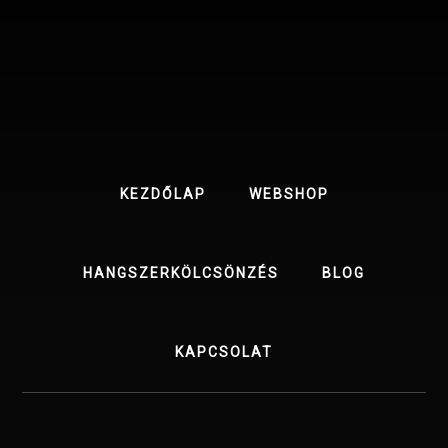
Skip
Skip
to
to
content
footer
KEZDŐLAP
WEBSHOP
HANGSZERKÖLCSÖNZÉS
BLOG
KAPCSOLAT