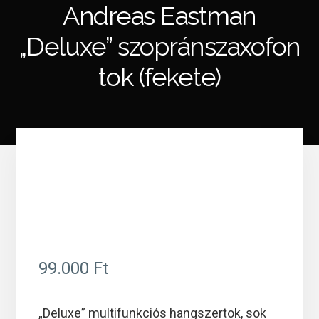
Andreas Eastman
„Deluxe” szopránszaxofon
tok (fekete)
RENDELHE
TŐ
99.000
Ft
„Deluxe” multifunkciós hangszertok, sok