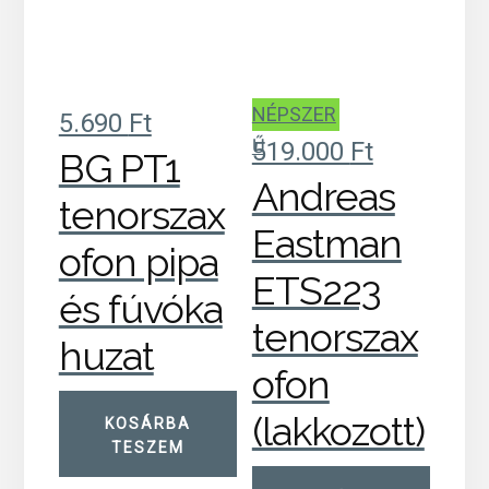
NÉPSZER
5.690
Ft
Ű
519.000
Ft
BG PT1
Andreas
tenorszax
Eastman
ofon pipa
ETS223
és fúvóka
tenorszax
huzat
ofon
(lakkozott)
KOSÁRBA
TESZEM